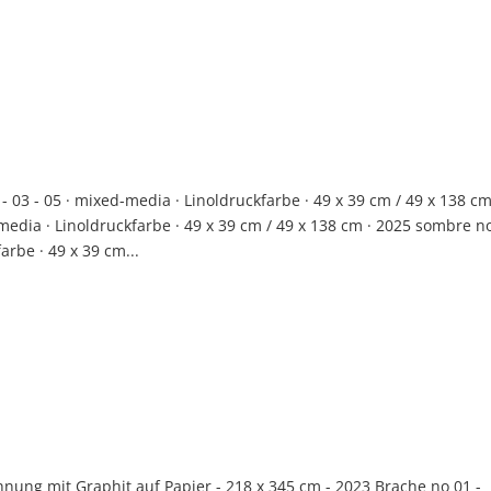
3 - 05 · mixed-media · Linoldruckfarbe · 49 x 39 cm / 49 x 138 c
media · Linoldruckfarbe · 49 x 39 cm / 49 x 138 cm · 2025 sombre n
arbe · 49 x 39 cm...
nung mit Graphit auf Papier - 218 x 345 cm - 2023 Brache no 01 -