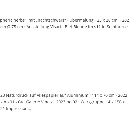
pheric herbs“ mit „nachtschwarz“ · Übermalung · 23 x 28 cm · 20
 cm Ø 75 cm · Ausstellung Visarte Biel-Bienne im s11 in Solothurn ·
3 Naturdruck auf Vliespapier auf Aluminium · 114 x 70 cm · 2022 
 - no 01 - 04 · Galerie Vinelz · 2023 no 02 · Werkgruppe · 4 x 156 x
021 Impression...